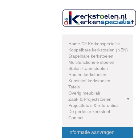
Skip
to
content
Home Dé Kerkenspecialist
Koppelbare kerkstoelen (NEN)
Stapelbare kerkstoelen
Multifunctionele stoelen
Stalen-framestoelen
Houten kerkstoelen
Kunststof kerkstoelen
Tafels
Overig meubilair
Zaal- & Projectstoelen
Projectfoto’s & referenties
De perfecte kerkstoel
Contact
Informatie aanvragen