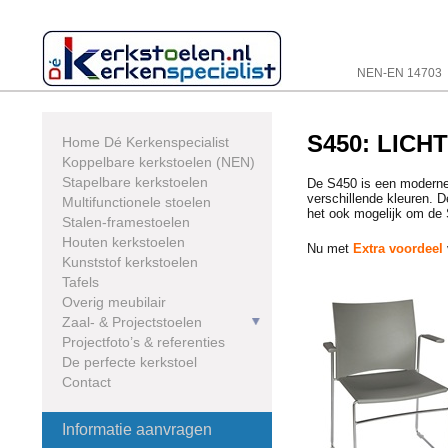
Skip
to
content
NEN-EN 14703
S450: LICH
Home Dé Kerkenspecialist
Koppelbare kerkstoelen (NEN)
Stapelbare kerkstoelen
De S450 is een moderne s
verschillende kleuren. D
Multifunctionele stoelen
het ook mogelijk om de S
Stalen-framestoelen
Houten kerkstoelen
Nu met
Extra voordeel
Kunststof kerkstoelen
Tafels
Overig meubilair
Zaal- & Projectstoelen
Projectfoto’s & referenties
De perfecte kerkstoel
Contact
Informatie aanvragen