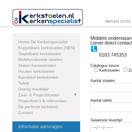
Skip
to
content
NEN-EN 14703
Middels onderstaan
Home Dé Kerkenspecialist
Liever direct contac
Koppelbare kerkstoelen (NEN)
Stapelbare kerkstoelen
0183 745353
Multifunctionele stoelen
Stalen-framestoelen
Catalogus keuze
Kerkstoelen
Z
Houten kerkstoelen
Kunststof kerkstoelen
Aantal stoelen
Tafels
Overig meubilair
Zaal- & Projectstoelen
Aantal tafels
Projectfoto’s & referenties
De perfecte kerkstoel
Contact
Gewenste levertijd
Informatie aanvragen