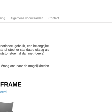
ring
Algemene voorwaarden
Contact
unctioneel gebruik, een belangrijke
tstof stoel er standaard uitzag als
stof stoel, al dan niet (deels)
? Vraag ons naar de mogelijkheden
DFRAME
feerd