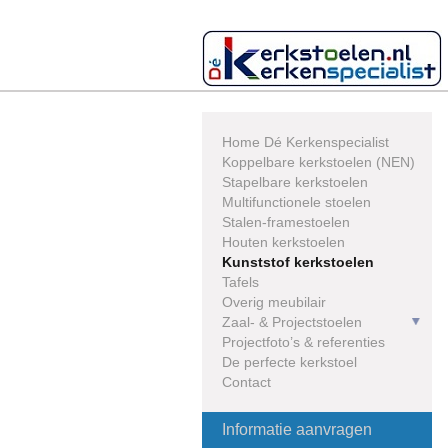
Skip
to
content
Home Dé Kerkenspecialist
Koppelbare kerkstoelen (NEN)
Stapelbare kerkstoelen
Multifunctionele stoelen
Stalen-framestoelen
Houten kerkstoelen
Kunststof kerkstoelen
Tafels
Overig meubilair
Zaal- & Projectstoelen
Projectfoto’s & referenties
De perfecte kerkstoel
Contact
Informatie aanvragen