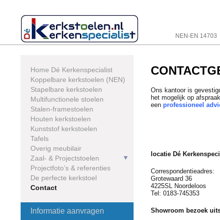
Skip
to
content
NEN-EN 14703
CONTACTG
Home Dé Kerkenspecialist
Koppelbare kerkstoelen (NEN)
Stapelbare kerkstoelen
Ons kantoor is gevesti
het mogelijk op afspra
Multifunctionele stoelen
een
professioneel adv
Stalen-framestoelen
Houten kerkstoelen
Kunststof kerkstoelen
Tafels
Overig meubilair
locatie Dé Kerkenspeci
Zaal- & Projectstoelen
Projectfoto’s & referenties
Correspondentieadres:
De perfecte kerkstoel
Grotewaard 36
4225SL Noordeloos
Contact
Tel: 0183-745353
Informatie aanvragen
Showroom bezoek uits