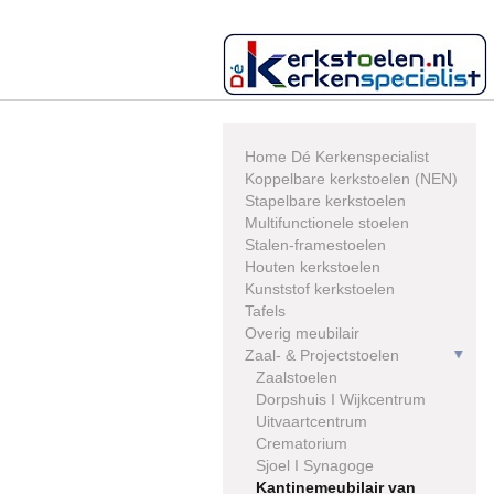
Skip
to
content
Home Dé Kerkenspecialist
Koppelbare kerkstoelen (NEN)
Stapelbare kerkstoelen
Multifunctionele stoelen
Stalen-framestoelen
Houten kerkstoelen
Kunststof kerkstoelen
Tafels
Overig meubilair
Zaal- & Projectstoelen
Zaalstoelen
Dorpshuis I Wijkcentrum
Uitvaartcentrum
Crematorium
Sjoel I Synagoge
Kantinemeubilair van