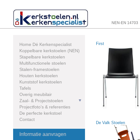
Skip
to
content
NEN-EN 14703
First
Home Dé Kerkenspecialist
Koppelbare kerkstoelen (NEN)
Stapelbare kerkstoelen
Multifunctionele stoelen
Stalen-framestoelen
Houten kerkstoelen
Kunststof kerkstoelen
Tafels
Overig meubilair
Zaal- & Projectstoelen
Projectfoto’s & referenties
De perfecte kerkstoel
Contact
De Valk Stoelen
Informatie aanvragen