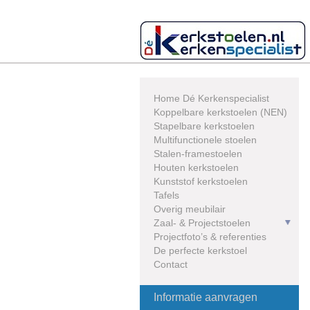
Skip
to
content
Home Dé Kerkenspecialist
Koppelbare kerkstoelen (NEN)
Stapelbare kerkstoelen
Multifunctionele stoelen
Stalen-framestoelen
Houten kerkstoelen
Kunststof kerkstoelen
Tafels
Overig meubilair
Zaal- & Projectstoelen
Projectfoto’s & referenties
De perfecte kerkstoel
Contact
Informatie aanvragen