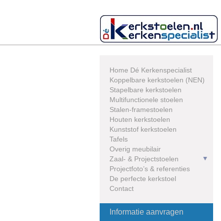
Skip
to
content
Home Dé Kerkenspecialist
Koppelbare kerkstoelen (NEN)
Stapelbare kerkstoelen
Multifunctionele stoelen
Stalen-framestoelen
Houten kerkstoelen
Kunststof kerkstoelen
Tafels
Overig meubilair
Zaal- & Projectstoelen
Projectfoto’s & referenties
De perfecte kerkstoel
Contact
Informatie aanvragen