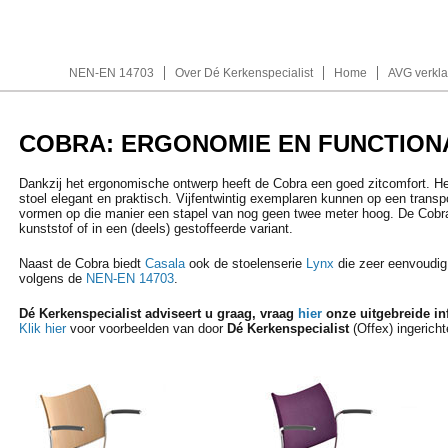
NEN-EN 14703
Over Dé Kerkenspecialist
Home
AVG verkla
COBRA: ERGONOMIE EN FUNCTIONA
Dankzij het ergonomische ontwerp heeft de Cobra een goed zitcomfort. H
stoel elegant en praktisch. Vijfentwintig exemplaren kunnen op een tran
vormen op die manier een stapel van nog geen twee meter hoog. De Cobra
kunststof of in een (deels) gestoffeerde variant.
Naast de Cobra biedt
Casala
ook de stoelenserie
Lynx
die zeer eenvoudig
volgens de
NEN-EN 14703
.
Dé Kerkenspecialist adviseert u graag, vraag
hier
onze uitgebreide in
Klik hier
voor voorbeelden van door
Dé Kerkenspecialist
(Offex) ingericht