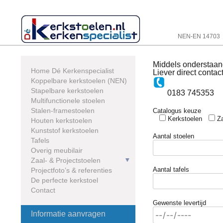
Skip
to
content
NEN-EN 14703
Middels onderstaan
Home Dé Kerkenspecialist
Liever direct contac
Koppelbare kerkstoelen (NEN)
Stapelbare kerkstoelen
0183 745353
Multifunctionele stoelen
Stalen-framestoelen
Catalogus keuze
Kerkstoelen
Z
Houten kerkstoelen
Kunststof kerkstoelen
Aantal stoelen
Tafels
Overig meubilair
Zaal- & Projectstoelen
Aantal tafels
Projectfoto’s & referenties
De perfecte kerkstoel
Contact
Gewenste levertijd
Informatie aanvragen