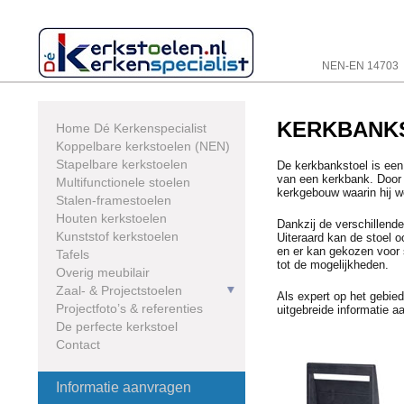
Skip
to
content
NEN-EN 14703
KERKBANKS
Home Dé Kerkenspecialist
Koppelbare kerkstoelen (NEN)
Stapelbare kerkstoelen
De kerkbankstoel is een 
van een kerkbank. Door h
Multifunctionele stoelen
kerkgebouw waarin hij wo
Stalen-framestoelen
Houten kerkstoelen
Dankzij de verschillend
Kunststof kerkstoelen
Uiteraard kan de stoel 
en er kan gekozen voor 
Tafels
tot de mogelijkheden.
Overig meubilair
Zaal- & Projectstoelen
Als expert op het gebie
Projectfoto’s & referenties
uitgebreide informatie a
De perfecte kerkstoel
Contact
Informatie aanvragen